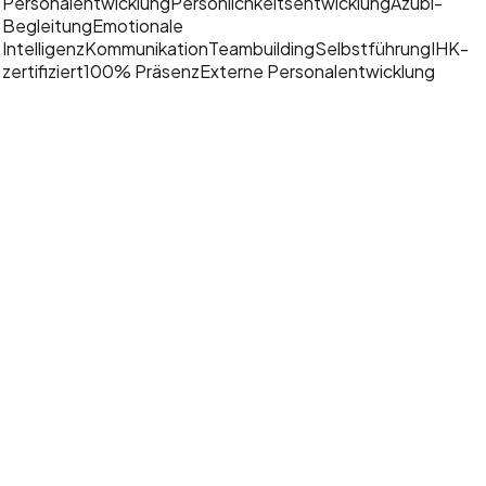
Personalentwicklung
Persönlichkeitsentwicklung
Azubi-
Begleitung
Emotionale
Intelligenz
Kommunikation
Teambuilding
Selbstführung
IHK-
zertifiziert
100% Präsenz
Externe Personalentwicklung