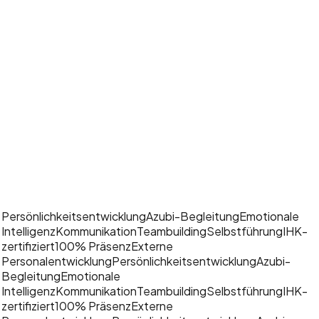
Auszubildende.
Nachwuchskräfte.
Füh
ungskräfte.
Unternehmen.
Personalber
eiche.
Auszubildende.
Persönlichkeitsentwicklung
Azubi-Begleitung
Emotionale
Intelligenz
Kommunikation
Teambuilding
Selbstführung
IHK-
zertifiziert
100% Präsenz
Externe
Personalentwicklung
Persönlichkeitsentwicklung
Azubi-
Begleitung
Emotionale
Intelligenz
Kommunikation
Teambuilding
Selbstführung
IHK-
zertifiziert
100% Präsenz
Externe