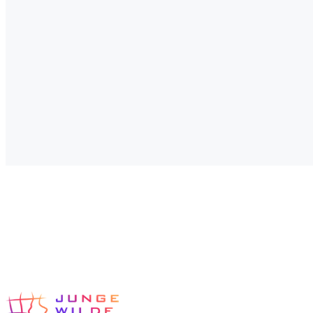
Hamburg
Hansestadt und Metropolregion
Personalentwicklung in
Hamburg
IHK-zertifizierte Akademie aus Neustadt in Holstein.
Mitarbeiterseminare, Talent-Programm und externe
Personalentwicklung für KMU im Großraum Hamburg.
Anfahrt
95 km
·
ca. 75 Min.
Mehr