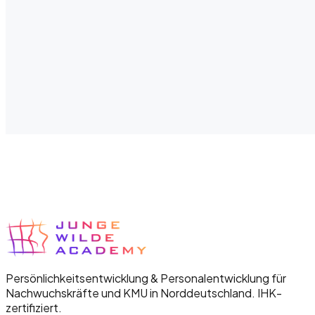
Azubiförderung heißt nicht einfach, eine Ausbildung
anzubieten. Es geht darum, junge Menschen so zu begleiten
dass sie wachsen und bleiben wollen.
Personalentwicklung
Nachwuchskräfte fördern: So gelingt es
Nachwuchsförderung ist mehr als Einarbeitung und ein
nettes Onboarding. Welche Strategien wirklich
funktionieren und warum Geld allein nicht reicht.
Persönlichkeitsentwicklung & Personalentwicklung für
Nachwuchskräfte und KMU in Norddeutschland. IHK-
zertifiziert.